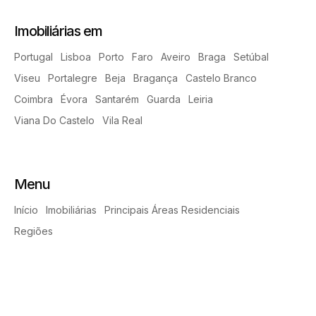
Imobiliárias em
Portugal
Lisboa
Porto
Faro
Aveiro
Braga
Setúbal
Viseu
Portalegre
Beja
Bragança
Castelo Branco
Coimbra
Évora
Santarém
Guarda
Leiria
Viana Do Castelo
Vila Real
Menu
Início
Imobiliárias
Principais Áreas Residenciais
Regiões