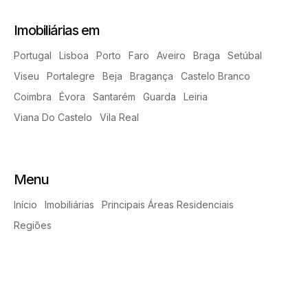
Imobiliárias em
Portugal
Lisboa
Porto
Faro
Aveiro
Braga
Setúbal
Viseu
Portalegre
Beja
Bragança
Castelo Branco
Coimbra
Évora
Santarém
Guarda
Leiria
Viana Do Castelo
Vila Real
Menu
Início
Imobiliárias
Principais Áreas Residenciais
Regiões