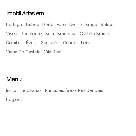
Imobiliárias em
Portugal
Lisboa
Porto
Faro
Aveiro
Braga
Setúbal
Viseu
Portalegre
Beja
Bragança
Castelo Branco
Coimbra
Évora
Santarém
Guarda
Leiria
Viana Do Castelo
Vila Real
Menu
Início
Imobiliárias
Principais Áreas Residenciais
Regiões